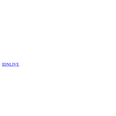
IDNLIVE