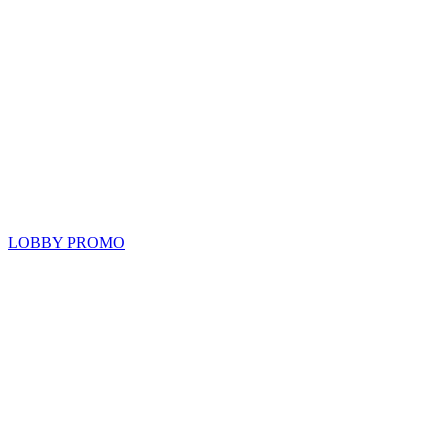
LOBBY
PROMO