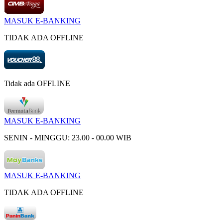
MASUK E-BANKING
TIDAK ADA OFFLINE
Tidak ada OFFLINE
MASUK E-BANKING
SENIN - MINGGU: 23.00 - 00.00 WIB
MASUK E-BANKING
TIDAK ADA OFFLINE