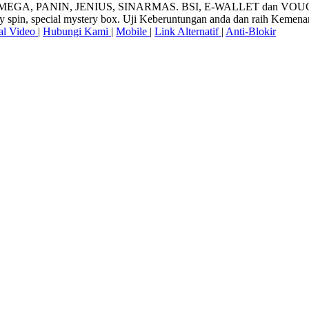
MEGA, PANIN, JENIUS, SINARMAS. BSI, E-WALLET dan VOU
 spin, special mystery box. Uji Keberuntungan anda dan raih Kemenan
al Video
|
Hubungi Kami
|
Mobile
|
Link Alternatif
|
Anti-Blokir