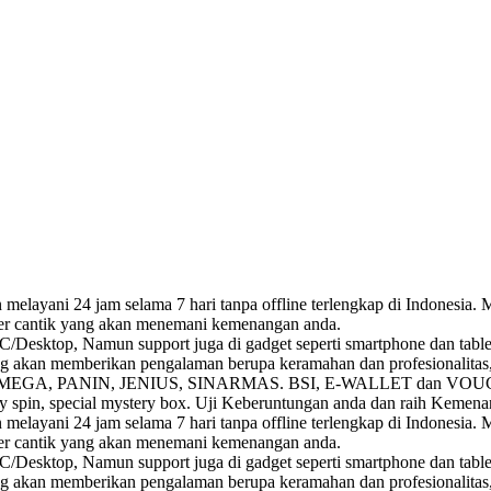
melayani 24 jam selama 7 hari tanpa offline terlengkap di Indonesia. 
aler cantik yang akan menemani kemenangan anda.
C/Desktop, Namun support juga di gadget seperti smartphone dan tabl
g akan memberikan pengalaman berupa keramahan dan profesionalit
MEGA, PANIN, JENIUS, SINARMAS. BSI, E-WALLET dan VOU
 spin, special mystery box. Uji Keberuntungan anda dan raih Kemenan
melayani 24 jam selama 7 hari tanpa offline terlengkap di Indonesia. 
aler cantik yang akan menemani kemenangan anda.
C/Desktop, Namun support juga di gadget seperti smartphone dan tabl
g akan memberikan pengalaman berupa keramahan dan profesionalit