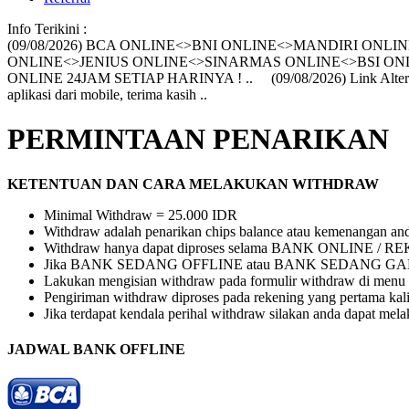
Info Terikini :
(09/08/2026)
BCA ONLINE<>BNI ONLINE<>MANDIRI ONLI
ONLINE<>JENIUS ONLINE<>SINARMAS ONLINE<>BSI O
ONLINE 24JAM SETIAP HARINYA ! ..
(09/08/2026)
Link Alte
aplikasi dari mobile, terima kasih ..
PERMINTAAN PENARIKAN
KETENTUAN DAN CARA MELAKUKAN WITHDRAW
Minimal Withdraw = 25.000 IDR
Withdraw adalah penarikan chips balance atau kemenangan anda
Withdraw hanya dapat diproses selama BANK ONLINE / REK 
Jika BANK SEDANG OFFLINE atau BANK SEDANG GANGGUA
Lakukan mengisian withdraw pada formulir withdraw di men
Pengiriman withdraw diproses pada rekening yang pertama kali 
Jika terdapat kendala perihal withdraw silakan anda dapat m
JADWAL BANK OFFLINE