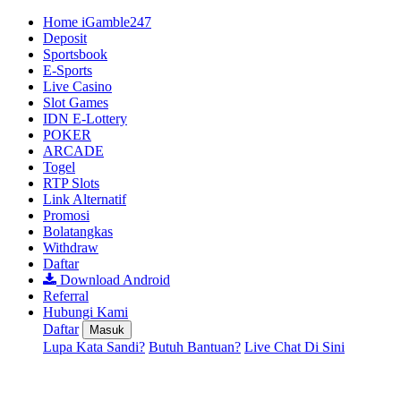
Home iGamble247
Deposit
Sportsbook
E-Sports
Live Casino
Slot Games
IDN E-Lottery
POKER
ARCADE
Togel
RTP Slots
Link Alternatif
Promosi
Bolatangkas
Withdraw
Daftar
Download Android
Referral
Hubungi Kami
Daftar
Masuk
Lupa Kata Sandi?
Butuh Bantuan?
Live Chat Di Sini