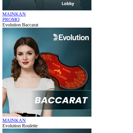
MAINKAN
PROMO
Evolution Baccarat
MAINKAN
Evolution Roulette