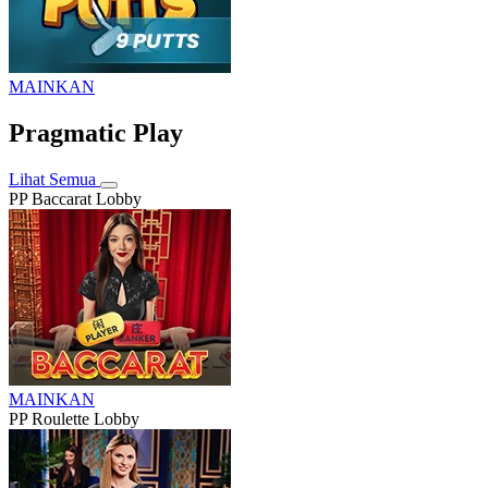
MAINKAN
Pragmatic Play
Lihat Semua
PP Baccarat Lobby
MAINKAN
PP Roulette Lobby