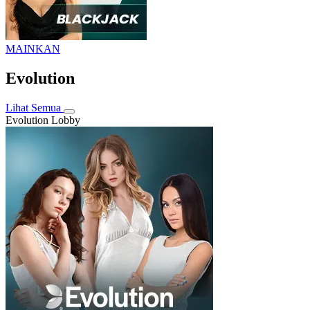
MAINKAN
Evolution
Lihat Semua
Evolution Lobby