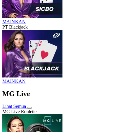
MAINKAN
PT Blackjack
MAINKAN
MG Live
Lihat Semua
MG Live Roulette