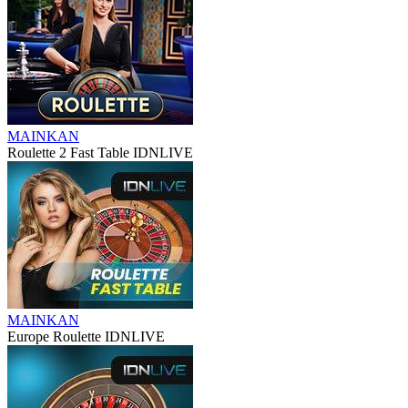
MAINKAN
Roulette 2 Fast Table IDNLIVE
MAINKAN
Europe Roulette IDNLIVE