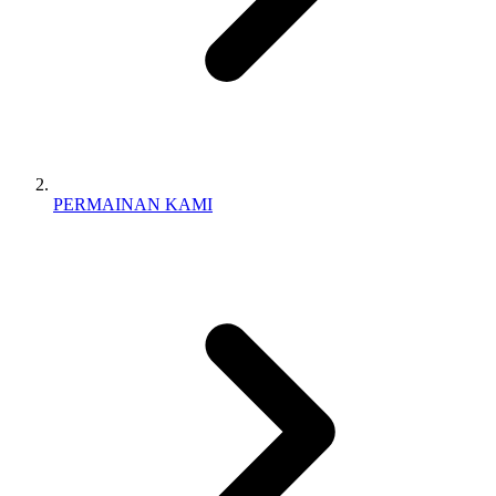
PERMAINAN KAMI