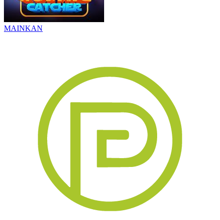
MAINKAN